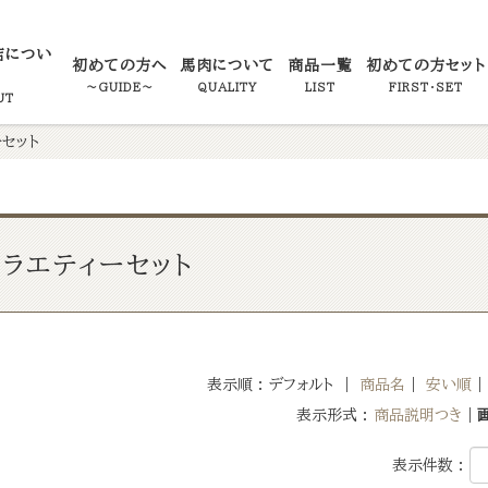
店につい
初めての方へ
馬肉について
商品一覧
初めての方セット
～GUIDE～
QUALITY
LIST
FIRST・SET
UT
ーセット
ラエティーセット
表示順 : デフォルト ｜
商品名
｜
安い順
表示形式 :
商品説明つき
｜
表示件数 :