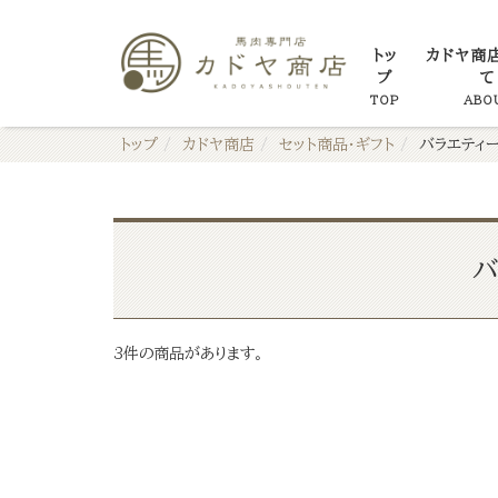
トッ
カドヤ商
プ
て
TOP
ABO
トップ
カドヤ商店
セット商品・ギフト
バラエティ
バ
3件の商品があります。